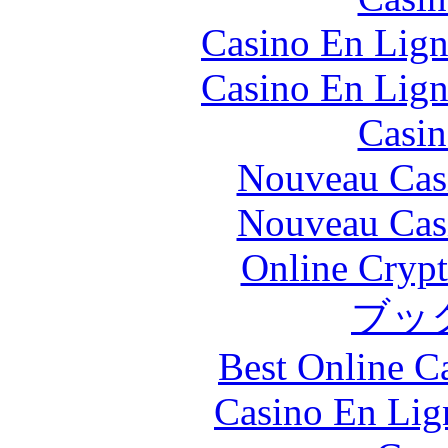
Casino En Lign
Casino En Lign
Casin
Nouveau Cas
Nouveau Cas
Online Crypt
ブッ
Best Online C
Casino En Lign