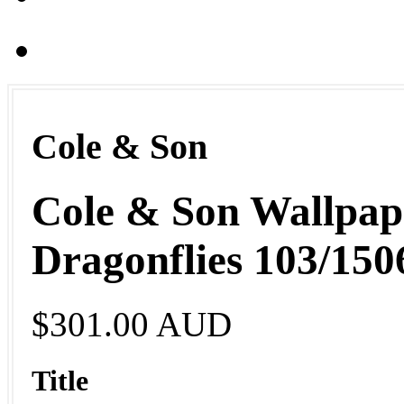
Cole & Son
Cole & Son Wallpape
Dragonflies 103/150
$301.00 AUD
Title