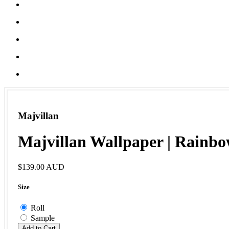
Majvillan
Majvillan Wallpaper | Rainb
$139.00 AUD
Size
Roll
Sample