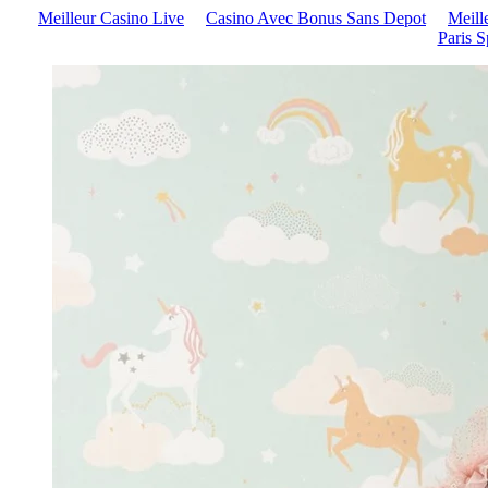
Meilleur Casino Live
Casino Avec Bonus Sans Depot
Meill
Paris S