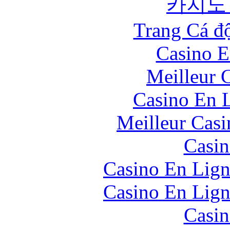
카지노
Trang Cá đ
Casino E
Meilleur 
Casino En L
Meilleur Casi
Casin
Casino En Lign
Casino En Lign
Casin