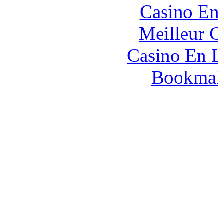
Casino En
Meilleur 
Casino En 
Bookma