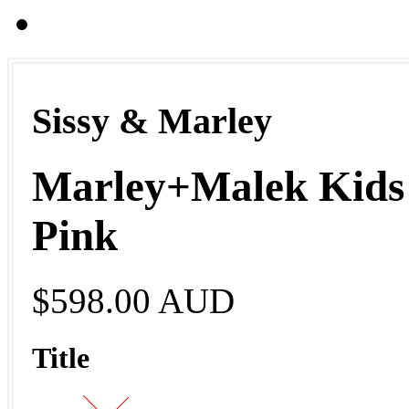
Sissy & Marley
Marley+Malek Kids 
Pink
$598.00 AUD
Title