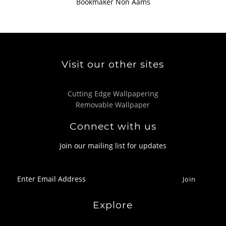
Bookmaker Non Aams
Visit our other sites
Cutting Edge Wallpapering
Removable Wallpaper
Connect with us
Join our mailing list for updates
Explore