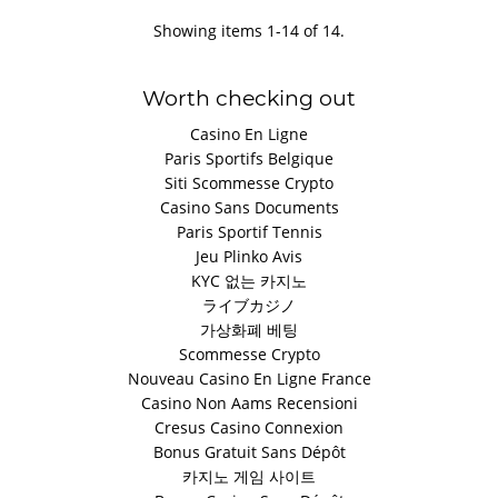
Showing items 1-14 of 14.
Worth checking out
Casino En Ligne
Paris Sportifs Belgique
Siti Scommesse Crypto
Casino Sans Documents
Paris Sportif Tennis
Jeu Plinko Avis
KYC 없는 카지노
ライブカジノ
가상화폐 베팅
Scommesse Crypto
Nouveau Casino En Ligne France
Casino Non Aams Recensioni
Cresus Casino Connexion
Bonus Gratuit Sans Dépôt
카지노 게임 사이트