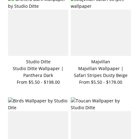
Studio Ditte
Majvillan
Studio Ditte Wallpaper |
Majvillan Wallpaper |
Panthera Dark
Safari Stripes Dusty Beige
From $5.50 - $198.00
From $5.50 - $178.00