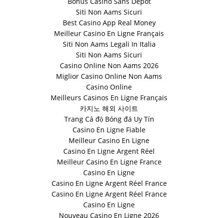
Bonus Casino Sans Dépôt
Siti Non Aams Sicuri
Best Casino App Real Money
Meilleur Casino En Ligne Français
Siti Non Aams Legali In Italia
Siti Non Aams Sicuri
Casino Online Non Aams 2026
Miglior Casino Online Non Aams
Casino Online
Meilleurs Casinos En Ligne Français
카지노 해외 사이트
Trang Cá độ Bóng đá Uy Tín
Casino En Ligne Fiable
Meilleur Casino En Ligne
Casino En Ligne Argent Réel
Meilleur Casino En Ligne France
Casino En Ligne
Casino En Ligne Argent Réel France
Casino En Ligne Argent Réel France
Casino En Ligne
Nouveau Casino En Ligne 2026