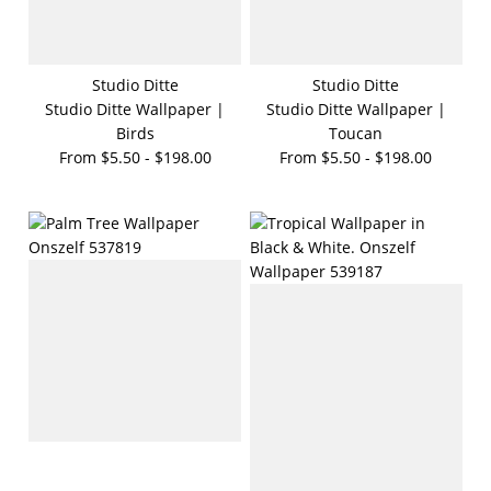
Studio Ditte
Studio Ditte
Studio Ditte Wallpaper |
Studio Ditte Wallpaper |
Birds
Toucan
From $5.50 - $198.00
From $5.50 - $198.00