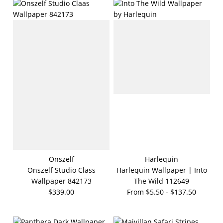
Onszelf
Harlequin
Onszelf Studio Class
Harlequin Wallpaper | Into
Wallpaper 842173
The Wild 112649
$339.00
From $5.50 - $137.50