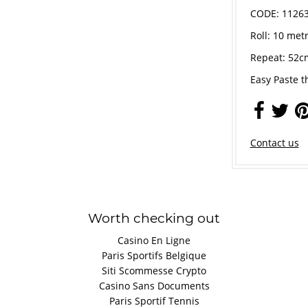
CODE: 1126
Roll: 10 met
Repeat: 52c
Easy Paste t
Contact us
Worth checking out
Casino En Ligne
Paris Sportifs Belgique
Siti Scommesse Crypto
Casino Sans Documents
Paris Sportif Tennis