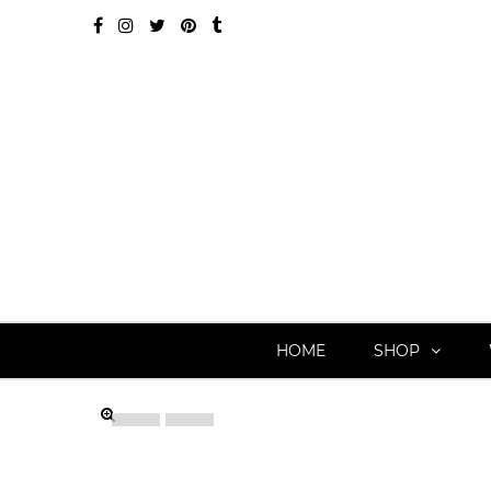
HOME
SHOP