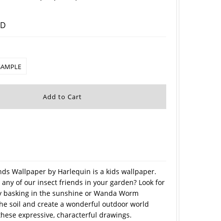
UD
SAMPLE
ds Wallpaper by Harlequin is a kids wallpaper.
 any of our insect friends in your garden? Look for
ly basking in the sunshine or Wanda Worm
the soil and create a wonderful outdoor world
these expressive, characterful drawings.