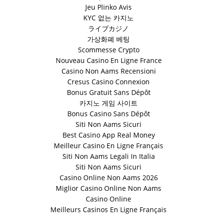
Jeu Plinko Avis
KYC 없는 카지노
ライブカジノ
가상화폐 베팅
Scommesse Crypto
Nouveau Casino En Ligne France
Casino Non Aams Recensioni
Cresus Casino Connexion
Bonus Gratuit Sans Dépôt
카지노 게임 사이트
Bonus Casino Sans Dépôt
Siti Non Aams Sicuri
Best Casino App Real Money
Meilleur Casino En Ligne Français
Siti Non Aams Legali In Italia
Siti Non Aams Sicuri
Casino Online Non Aams 2026
Miglior Casino Online Non Aams
Casino Online
Meilleurs Casinos En Ligne Français