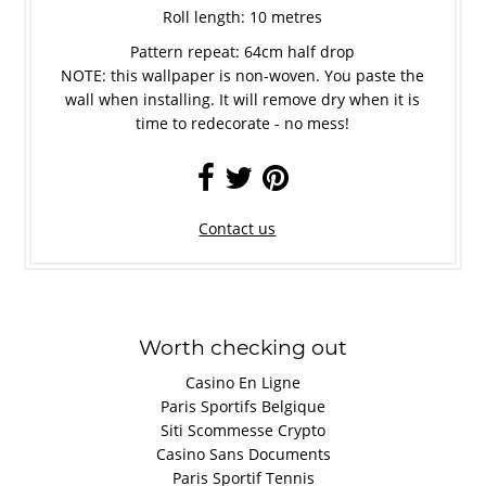
Roll length: 10 metres
Pattern repeat: 64cm half drop
NOTE: this wallpaper is non-woven. You paste the
wall when installing. It will remove dry when it is
time to redecorate - no mess!
Contact us
Worth checking out
Casino En Ligne
Paris Sportifs Belgique
Siti Scommesse Crypto
Casino Sans Documents
Paris Sportif Tennis