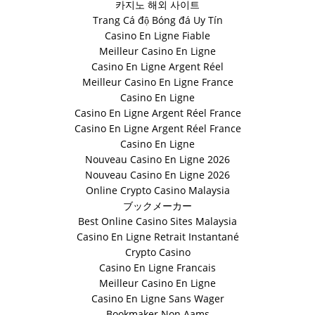
카지노 해외 사이트
Trang Cá độ Bóng đá Uy Tín
Casino En Ligne Fiable
Meilleur Casino En Ligne
Casino En Ligne Argent Réel
Meilleur Casino En Ligne France
Casino En Ligne
Casino En Ligne Argent Réel France
Casino En Ligne Argent Réel France
Casino En Ligne
Nouveau Casino En Ligne 2026
Nouveau Casino En Ligne 2026
Online Crypto Casino Malaysia
ブックメーカー
Best Online Casino Sites Malaysia
Casino En Ligne Retrait Instantané
Crypto Casino
Casino En Ligne Francais
Meilleur Casino En Ligne
Casino En Ligne Sans Wager
Bookmaker Non Aams