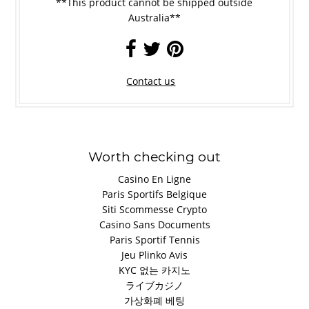
**This product cannot be shipped outside
Australia**
Contact us
Worth checking out
Casino En Ligne
Paris Sportifs Belgique
Siti Scommesse Crypto
Casino Sans Documents
Paris Sportif Tennis
Jeu Plinko Avis
KYC 없는 카지노
ライブカジノ
가상화폐 베팅