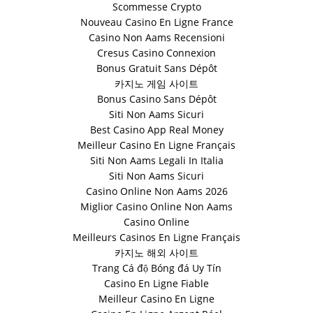
Scommesse Crypto
Nouveau Casino En Ligne France
Casino Non Aams Recensioni
Cresus Casino Connexion
Bonus Gratuit Sans Dépôt
카지노 게임 사이트
Bonus Casino Sans Dépôt
Siti Non Aams Sicuri
Best Casino App Real Money
Meilleur Casino En Ligne Français
Siti Non Aams Legali In Italia
Siti Non Aams Sicuri
Casino Online Non Aams 2026
Miglior Casino Online Non Aams
Casino Online
Meilleurs Casinos En Ligne Français
카지노 해외 사이트
Trang Cá độ Bóng đá Uy Tín
Casino En Ligne Fiable
Meilleur Casino En Ligne