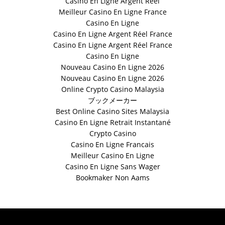
Casino En Ligne Argent Réel
Meilleur Casino En Ligne France
Casino En Ligne
Casino En Ligne Argent Réel France
Casino En Ligne Argent Réel France
Casino En Ligne
Nouveau Casino En Ligne 2026
Nouveau Casino En Ligne 2026
Online Crypto Casino Malaysia
ブックメーカー
Best Online Casino Sites Malaysia
Casino En Ligne Retrait Instantané
Crypto Casino
Casino En Ligne Francais
Meilleur Casino En Ligne
Casino En Ligne Sans Wager
Bookmaker Non Aams