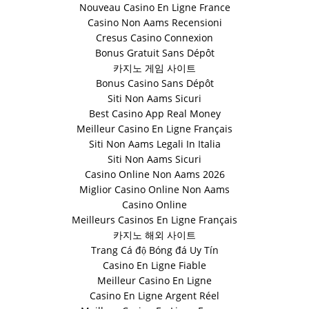
Nouveau Casino En Ligne France
Casino Non Aams Recensioni
Cresus Casino Connexion
Bonus Gratuit Sans Dépôt
카지노 게임 사이트
Bonus Casino Sans Dépôt
Siti Non Aams Sicuri
Best Casino App Real Money
Meilleur Casino En Ligne Français
Siti Non Aams Legali In Italia
Siti Non Aams Sicuri
Casino Online Non Aams 2026
Miglior Casino Online Non Aams
Casino Online
Meilleurs Casinos En Ligne Français
카지노 해외 사이트
Trang Cá độ Bóng đá Uy Tín
Casino En Ligne Fiable
Meilleur Casino En Ligne
Casino En Ligne Argent Réel