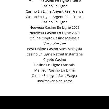
Meilleur Casino En Ligne France
Casino En Ligne
Casino En Ligne Argent Réel France
Casino En Ligne Argent Réel France
Casino En Ligne
Nouveau Casino En Ligne 2026
Nouveau Casino En Ligne 2026
Online Crypto Casino Malaysia
ブックメーカー
Best Online Casino Sites Malaysia
Casino En Ligne Retrait Instantané
Crypto Casino
Casino En Ligne Francais
Meilleur Casino En Ligne
Casino En Ligne Sans Wager
Bookmaker Non Aams