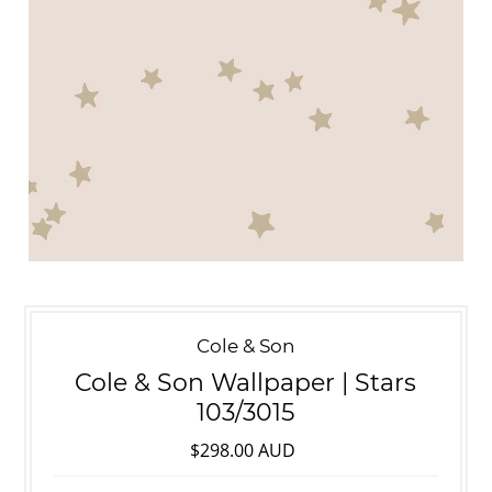
Cole & Son
Cole & Son Wallpaper | Stars
103/3015
$298.00 AUD