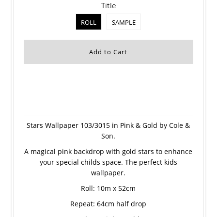
Title
ROLL
SAMPLE
Stars Wallpaper 103/3015 in Pink & Gold by Cole &
Son.
A magical pink backdrop with gold stars to enhance
your special childs space. The perfect kids
wallpaper.
Roll: 10m x 52cm
Repeat: 64cm half drop