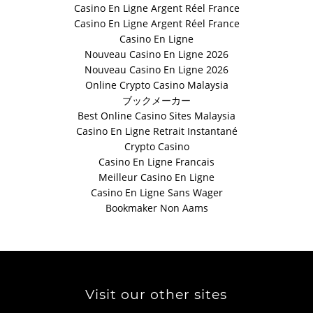
Casino En Ligne Argent Réel France
Casino En Ligne Argent Réel France
Casino En Ligne
Nouveau Casino En Ligne 2026
Nouveau Casino En Ligne 2026
Online Crypto Casino Malaysia
ブックメーカー
Best Online Casino Sites Malaysia
Casino En Ligne Retrait Instantané
Crypto Casino
Casino En Ligne Francais
Meilleur Casino En Ligne
Casino En Ligne Sans Wager
Bookmaker Non Aams
Visit our other sites