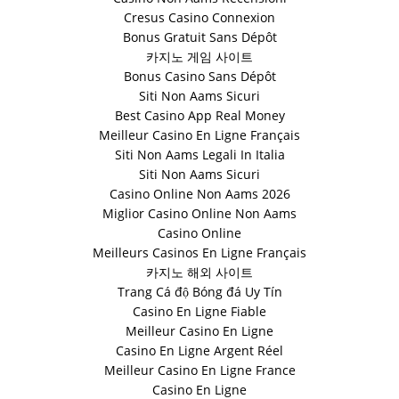
Cresus Casino Connexion
Bonus Gratuit Sans Dépôt
카지노 게임 사이트
Bonus Casino Sans Dépôt
Siti Non Aams Sicuri
Best Casino App Real Money
Meilleur Casino En Ligne Français
Siti Non Aams Legali In Italia
Siti Non Aams Sicuri
Casino Online Non Aams 2026
Miglior Casino Online Non Aams
Casino Online
Meilleurs Casinos En Ligne Français
카지노 해외 사이트
Trang Cá độ Bóng đá Uy Tín
Casino En Ligne Fiable
Meilleur Casino En Ligne
Casino En Ligne Argent Réel
Meilleur Casino En Ligne France
Casino En Ligne