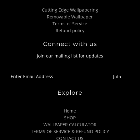
Cutting Edge Wallpapering
Removable Wallpaper
Terms of Service
Refund policy
Connect with us
Join our mailing list for updates
Explore
Home
SHOP
WALLPAPER CALCULATOR
TERMS OF SERVICE & REFUND POLICY
CONTACT US