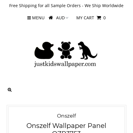
Free Shipping for all Sample Orders - We Ship Worldwide
MENU
MY CART
0
Onszelf
Onszelf Wallpaper Panel